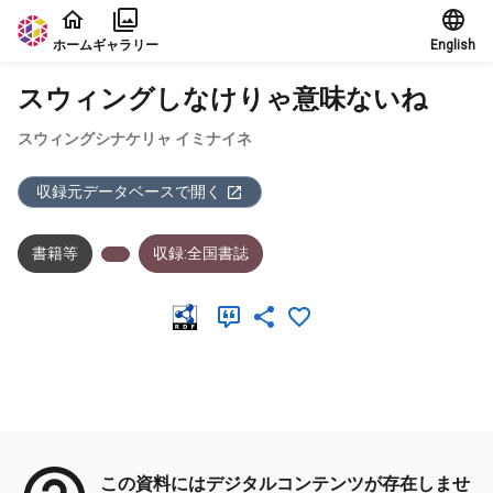
本文に飛ぶ
ホーム
ギャラリー
English
スウィングしなけりゃ意味ないね
スウィングシナケリャ イミナイネ
収録元データベースで開く
書籍等
収録:全国書誌
メタデータ
この資料にはデジタルコンテンツが存在しませ