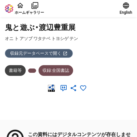
本文に飛ぶ
ホーム
ギャラリー
English
鬼と遊ぶ・渡辺豊重展
オニ ト アソブ ワタナベ トヨシゲ テン
収録元データベースで開く
書籍等
収録:全国書誌
メタデータ
この資料にはデジタルコンテンツが存在しませ