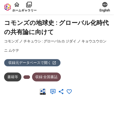
本文に飛ぶ
ホーム
ギャラリー
English
コモンズの地球史 : グローバル化時代
の共有論に向けて
コモンズ ノ チキュウシ : グローバルカ ジダイ ノ キョウユウロン
ニ ムケテ
収録元データベースで開く
書籍等
収録:全国書誌