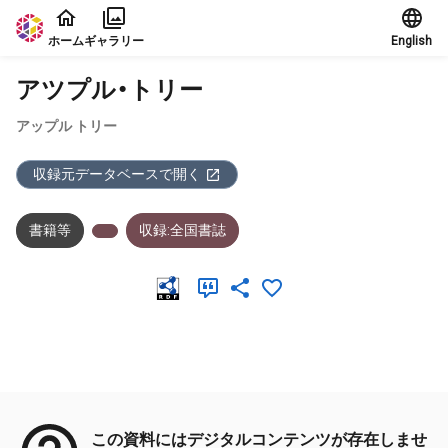
本文に飛ぶ
ホーム
ギャラリー
English
アツプル・トリー
アップル トリー
収録元データベースで開く
書籍等
収録:全国書誌
メタデータ
この資料にはデジタルコンテンツが存在しませ