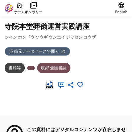
本文に飛ぶ
ホーム
ギャラリー
English
寺院本堂葬儀運営実践講座
ジイン ホンドウ ソウギ ウンエイ ジッセン コウザ
収録元データベースで開く
書籍等
収録:全国書誌
メタデータ
この資料にはデジタルコンテンツが存在しませ