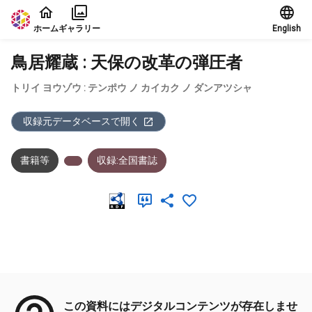
本文に飛ぶ
ホーム
ギャラリー
English
鳥居耀蔵 : 天保の改革の弾圧者
トリイ ヨウゾウ : テンポウ ノ カイカク ノ ダンアツシャ
収録元データベースで開く
書籍等
収録:全国書誌
メタデータ
この資料にはデジタルコンテンツが存在しませ