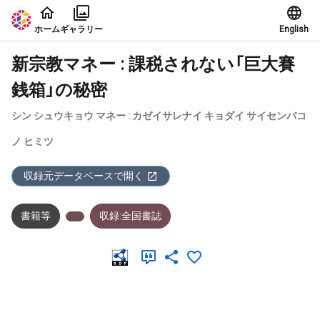
本文に飛ぶ
ホーム
ギャラリー
English
新宗教マネー : 課税されない「巨大賽
銭箱」の秘密
シン シュウキョウ マネー : カゼイサレナイ キョダイ サイセンバコ
ノ ヒミツ
収録元データベースで開く
書籍等
収録:全国書誌