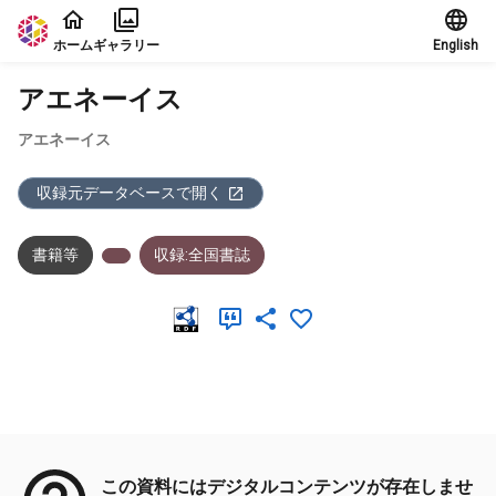
本文に飛ぶ
ホーム
ギャラリー
English
アエネーイス
アエネーイス
収録元データベースで開く
書籍等
収録:全国書誌
メタデータ
この資料にはデジタルコンテンツが存在しませ