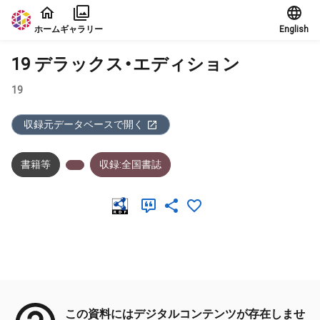
本文に飛ぶ
ホーム
ギャラリー
English
19 デラックス・エディション
19
収録元データベースで開く
書籍等
収録:全国書誌
メタデータ
この資料にはデジタルコンテンツが存在しませ