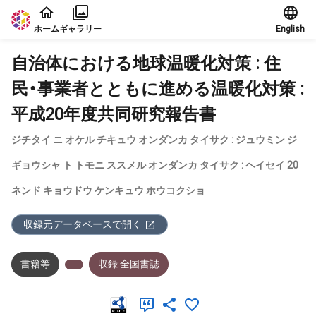
本文に飛ぶ
ホーム
ギャラリー
English
自治体における地球温暖化対策 : 住
民・事業者とともに進める温暖化対策 :
平成20年度共同研究報告書
ジチタイ ニ オケル チキュウ オンダンカ タイサク : ジュウミン ジ
ギョウシャ ト トモニ ススメル オンダンカ タイサク : ヘイセイ 20
ネンド キョウドウ ケンキュウ ホウコクショ
収録元データベースで開く
書籍等
収録:全国書誌