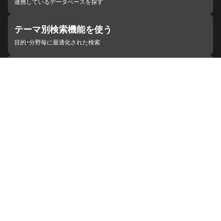
連携しているデータベースを探す
テーマ別検索機能を使う
目的・分野毎に最適化された検索
施設・機関を見つける
ジャパンサーチと連携している組織
ジャパンサーチの概要
ヘルプ
お知らせ
サイトポリシー
お問い合わせ
連携をご希望の機関の方へ
開発者の方へ
ジャパンサーチラボ
YouTube
Facebook
X
Instagram