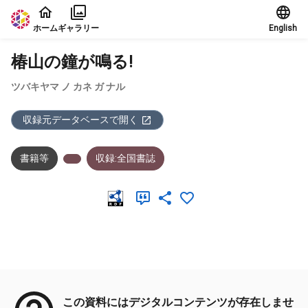
本文に飛ぶ
ホーム
ギャラリー
English
椿山の鐘が鳴る!
ツバキヤマ ノ カネ ガ ナル
収録元データベースで開く
書籍等
収録:全国書誌
メタデータ
この資料にはデジタルコンテンツが存在しませ