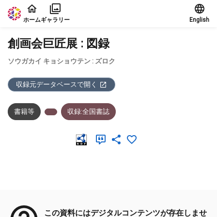
本文に飛ぶ
ホーム
ギャラリー
English
創画会巨匠展 : 図録
ソウガカイ キョショウテン : ズロク
収録元データベースで開く
書籍等
収録:全国書誌
メタデータ
この資料にはデジタルコンテンツが存在しませ