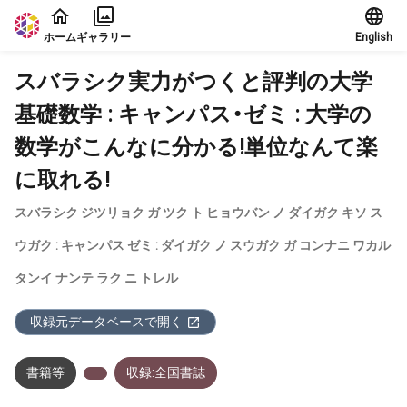
本文に飛ぶ
ホーム
ギャラリー
English
スバラシク実力がつくと評判の大学
基礎数学 : キャンパス・ゼミ : 大学の
数学がこんなに分かる!単位なんて楽
に取れる!
スバラシク ジツリョク ガ ツク ト ヒョウバン ノ ダイガク キソ ス
ウガク : キャンパス ゼミ : ダイガク ノ スウガク ガ コンナニ ワカル
タンイ ナンテ ラク ニ トレル
収録元データベースで開く
書籍等
収録:全国書誌