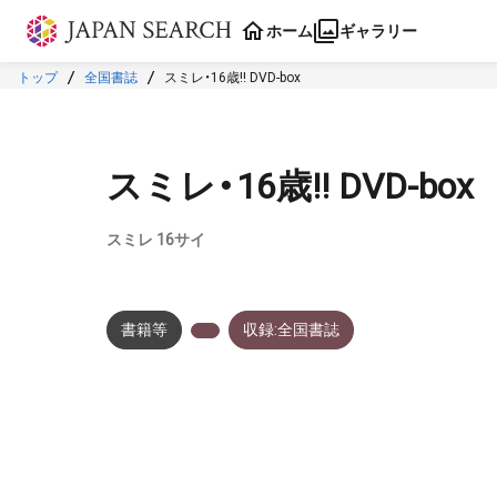
本文に飛ぶ
ホーム
ギャラリー
トップ
全国書誌
スミレ・16歳!! DVD-box
スミレ・16歳!! DVD-box
スミレ 16サイ
書籍等
収録:全国書誌