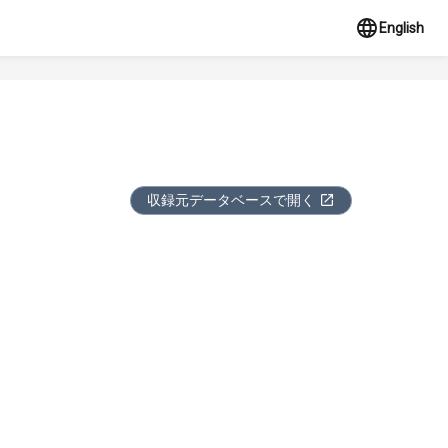
English
収録元データベースで開く