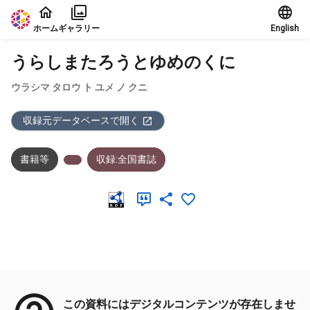
本文に飛ぶ
ホーム
ギャラリー
English
うらしまたろうとゆめのくに
ウラシマ タロウ ト ユメ ノ クニ
収録元データベースで開く
書籍等
収録:全国書誌
メタデータ
この資料にはデジタルコンテンツが存在しませ