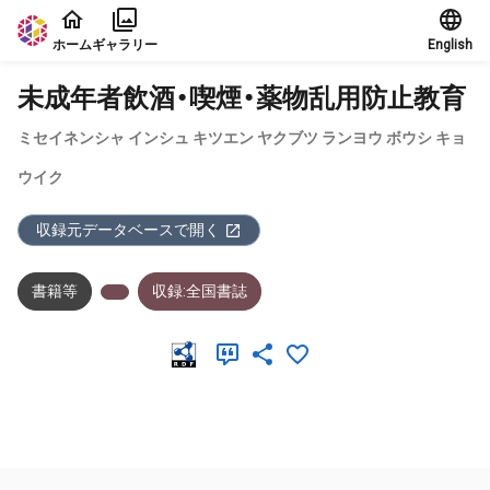
本文に飛ぶ
ホーム
ギャラリー
English
未成年者飲酒・喫煙・薬物乱用防止教育
ミセイネンシャ インシュ キツエン ヤクブツ ランヨウ ボウシ キョ
ウイク
収録元データベースで開く
書籍等
収録:全国書誌
メタデータ