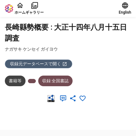
本文に飛ぶ
ホーム
ギャラリー
English
長崎縣勢概要 : 大正十四年八月十五日
調査
ナガサキ ケンセイ ガイヨウ
収録元データベースで開く
書籍等
収録:全国書誌
メタデータ