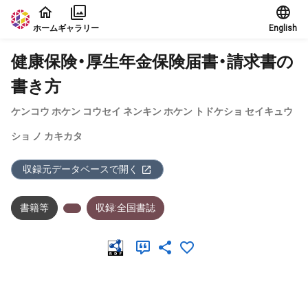
本文に飛ぶ
ホーム
ギャラリー
English
健康保険・厚生年金保険届書・請求書の
書き方
ケンコウ ホケン コウセイ ネンキン ホケン トドケショ セイキュウ
ショ ノ カキカタ
収録元データベースで開く
書籍等
収録:全国書誌