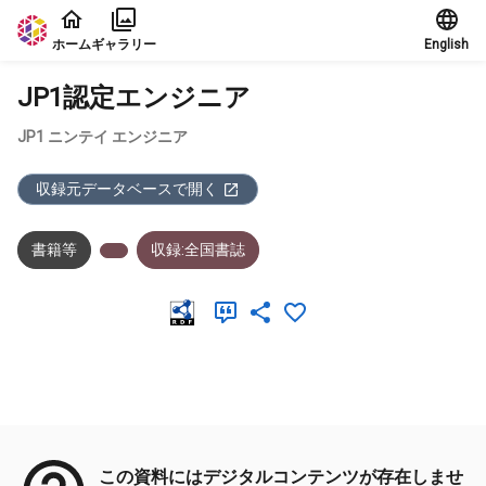
本文に飛ぶ
ホーム
ギャラリー
English
JP1認定エンジニア
JP1 ニンテイ エンジニア
収録元データベースで開く
書籍等
収録:全国書誌
メタデータ
この資料にはデジタルコンテンツが存在しませ