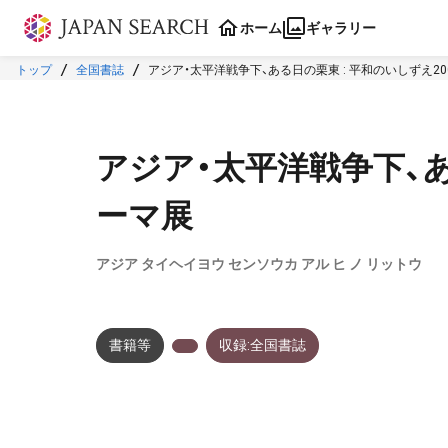
本文に飛ぶ
ホーム
ギャラリー
トップ
全国書誌
アジア・太平洋戦争下、ある日の栗東 : 平和のいしずえ200
アジア・太平洋戦争下、ある
ーマ展
アジア タイヘイヨウ センソウカ アル ヒ ノ リットウ
書籍等
収録:全国書誌