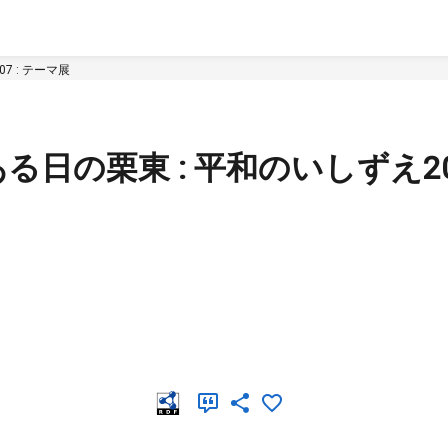
7 : テーマ展
日の栗東 : 平和のいしずえ200