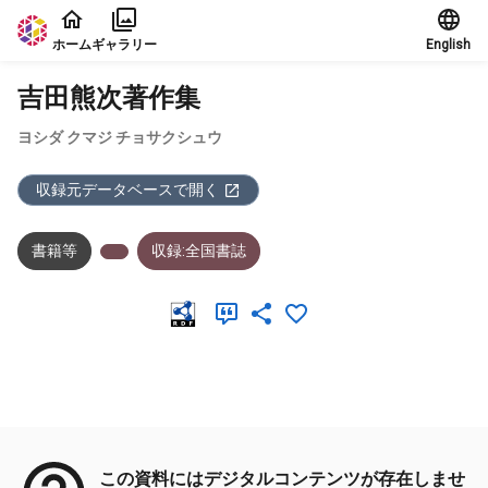
本文に飛ぶ
ホーム
ギャラリー
English
吉田熊次著作集
ヨシダ クマジ チョサクシュウ
収録元データベースで開く
書籍等
収録:全国書誌
メタデータ
この資料にはデジタルコンテンツが存在しませ