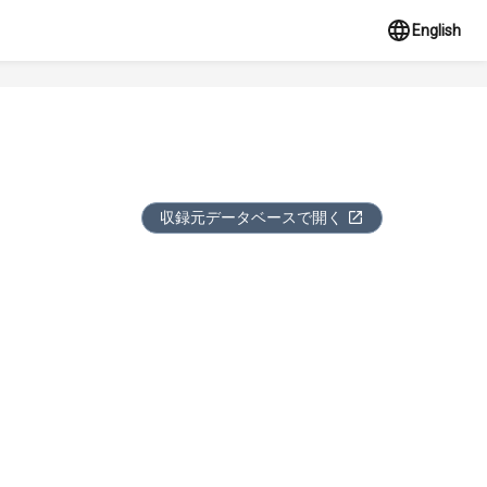
English
収録元データベースで開く