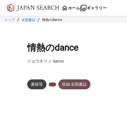
本文に飛ぶ
ホーム
ギャラリー
トップ
全国書誌
情熱のdance
情熱のdance
ジョウネツ ノ dance
書籍等
収録:全国書誌