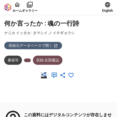
本文に飛ぶ
ホーム
ギャラリー
English
何か言ったか : 魂の一行詩
ナニカ イッタカ : タマシイ ノ イチギョウシ
収録元データベースで開く
書籍等
収録:全国書誌
メタデータ
この資料にはデジタルコンテンツが存在しませ