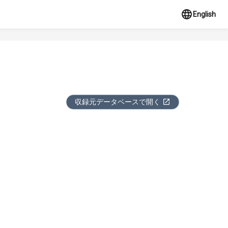
English
収録元データベースで開く