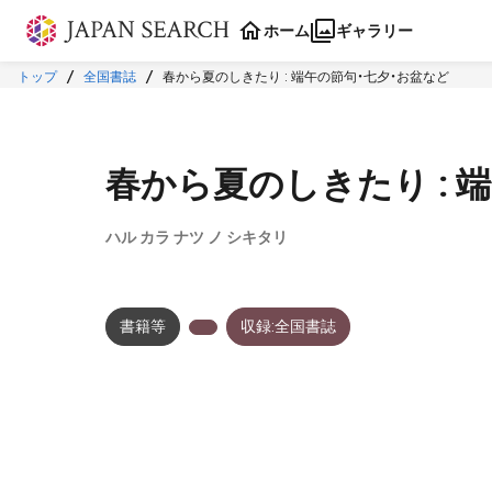
本文に飛ぶ
ホーム
ギャラリー
トップ
全国書誌
春から夏のしきたり : 端午の節句・七夕・お盆など
春から夏のしきたり : 
ハル カラ ナツ ノ シキタリ
書籍等
収録:全国書誌