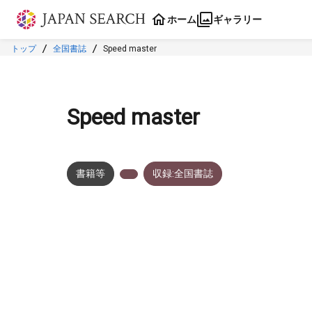
本文に飛ぶ
ホーム
ギャラリー
トップ
全国書誌
Speed master
Speed master
書籍等
収録:全国書誌
メタデータ