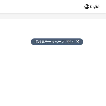
English
収録元データベースで開く