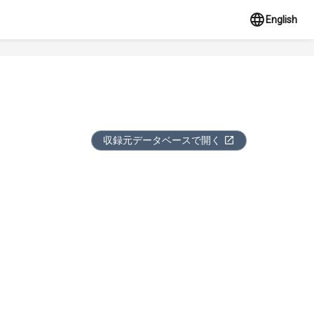
English
収録元データベースで開く