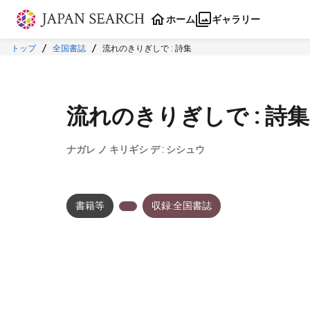
本文に飛ぶ
ホーム
ギャラリー
トップ
全国書誌
流れのきりぎしで : 詩集
流れのきりぎしで : 詩集
ナガレ ノ キリギシ デ : シシュウ
書籍等
収録:全国書誌