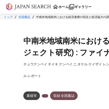
本文に飛ぶ
ホーム
ギャラリー
トップ
全国書誌
中南米地域南米における経済連携の現況と経済協力の課題(
中南米地域南米における
ジェクト研究) : ファ
チュウナンベイ チイキ ナンベイ ニ オケル ケイザイ レン
ル レポート
書籍等
収録:全国書誌