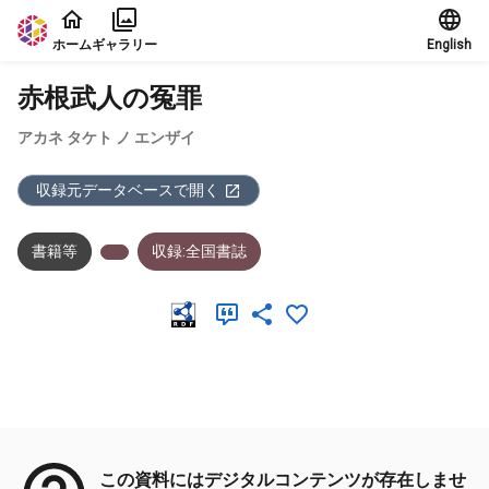
本文に飛ぶ
ホーム
ギャラリー
English
赤根武人の冤罪
アカネ タケト ノ エンザイ
収録元データベースで開く
書籍等
収録:全国書誌
メタデータ
この資料にはデジタルコンテンツが存在しませ