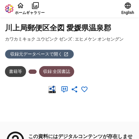
本文に飛ぶ
ホーム
ギャラリー
English
川上局郵便区全図 愛媛県温泉郡
カワカミキョク ユウビンク ゼンズ : エヒメケン オンセングン
収録元データベースで開く
書籍等
収録:全国書誌
メタデータ
この資料にはデジタルコンテンツが存在しませ