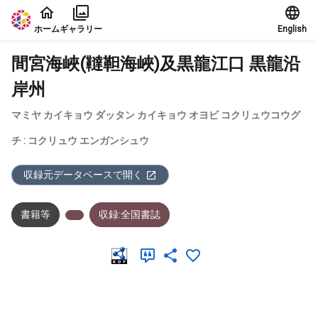
本文に飛ぶ
ホーム
ギャラリー
English
間宮海峽(韃靼海峽)及黒龍江口 黒龍沿
岸州
マミヤ カイキョウ ダッタン カイキョウ オヨビ コクリュウコウグ
チ : コクリュウ エンガンシュウ
収録元データベースで開く
書籍等
収録:全国書誌