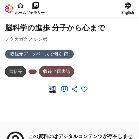
本文に飛ぶ
ホーム
ギャラリー
English
脳科学の進歩 分子から心まで
ノウ カガク ノ シンポ
収録元データベースで開く
書籍等
収録:全国書誌
メタデータ
この資料にはデジタルコンテンツが存在しませ