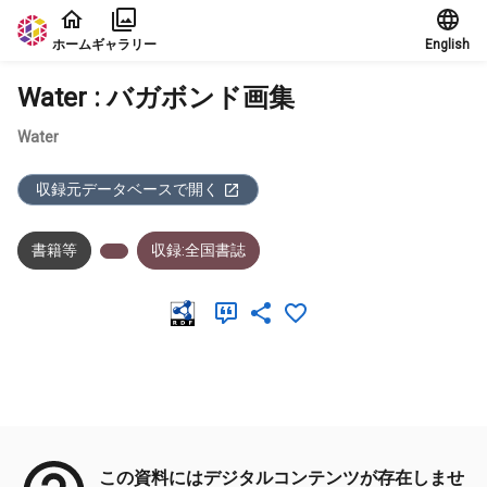
本文に飛ぶ
ホーム
ギャラリー
English
Water : バガボンド画集
Water
収録元データベースで開く
書籍等
収録:全国書誌
メタデータ
この資料にはデジタルコンテンツが存在しませ