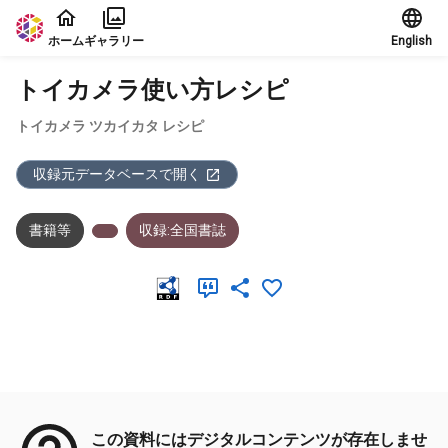
本文に飛ぶ
ホーム
ギャラリー
English
トイカメラ使い方レシピ
トイカメラ ツカイカタ レシピ
収録元データベースで開く
書籍等
収録:全国書誌
メタデータ
この資料にはデジタルコンテンツが存在しませ