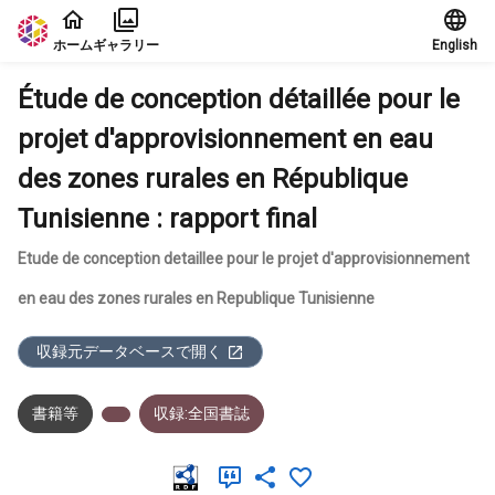
本文に飛ぶ
ホーム
ギャラリー
English
Étude de conception détaillée pour le
projet d'approvisionnement en eau
des zones rurales en République
Tunisienne : rapport final
Etude de conception detaillee pour le projet d'approvisionnement
en eau des zones rurales en Republique Tunisienne
収録元データベースで開く
書籍等
収録:全国書誌