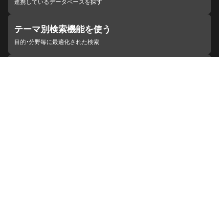
連携しているデータベースを探す
テーマ別検索機能を使う
目的・分野毎に最適化された検索
施設・機関を見つける
ジャパンサーチと連携している組織
ジャパンサーチの概要
ヘルプ
お知らせ
サイトポリシー
お問い合わせ
連携をご希望の機関の方へ
開発者の方へ
ジャパンサーチラボ
YouTube
Facebook
X
Instagram