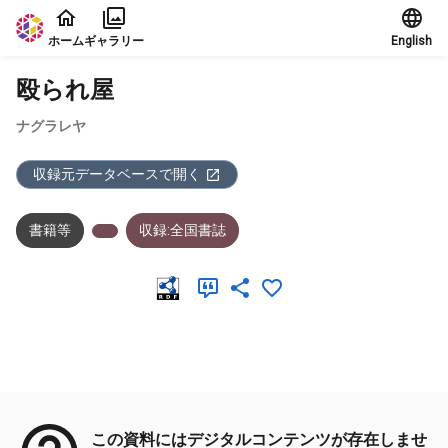
本文に飛ぶ
ホーム
ギャラリー
English
殴られ屋
ナグラレヤ
収録元データベースで開く
書籍等
収録:全国書誌
メタデータ
この資料にはデジタルコンテンツが存在しませ