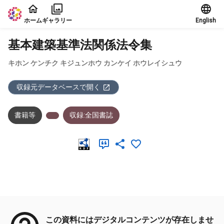
本文に飛ぶ
ホーム
ギャラリー
English
基本建築基準法関係法令集
キホン ケンチク キジュンホウ カンケイ ホウレイシュウ
収録元データベースで開く
書籍等
収録:全国書誌
メタデータ
この資料にはデジタルコンテンツが存在しませ