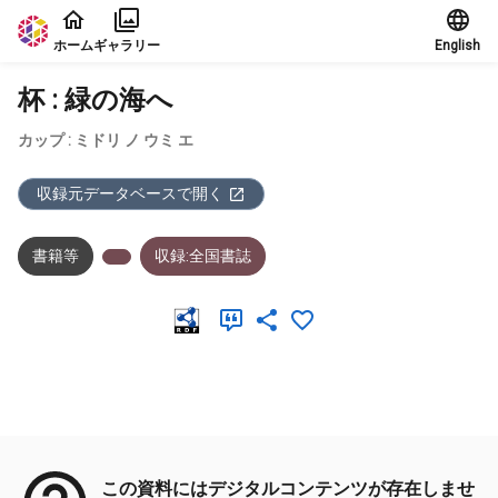
本文に飛ぶ
ホーム
ギャラリー
English
杯 : 緑の海へ
カップ : ミドリ ノ ウミ エ
収録元データベースで開く
書籍等
収録:全国書誌
メタデータ
この資料にはデジタルコンテンツが存在しませ