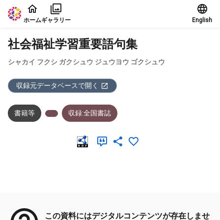
本文に飛ぶ
ホーム
ギャラリー
English
社会福祉学習重要語句集
シャカイ フクシ ガクシュウ ジュウヨウ ゴクシュウ
収録元データベースで開く
書籍等
収録:全国書誌
メタデータ
この資料にはデジタルコンテンツが存在しませ