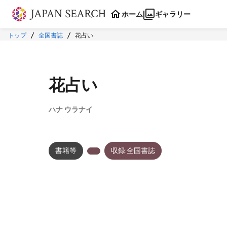
本文に飛ぶ
ホーム
ギャラリー
トップ
全国書誌
花占い
花占い
ハナ ウラナイ
書籍等
収録:全国書誌