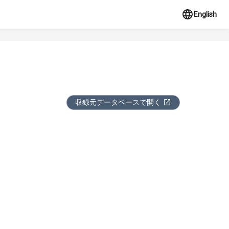
English
収録元データベースで開く