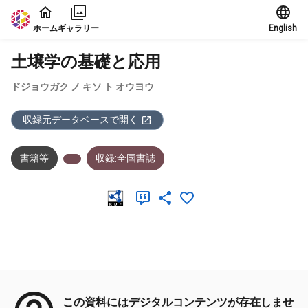
本文に飛ぶ
ホーム
ギャラリー
English
土壌学の基礎と応用
ドジョウガク ノ キソ ト オウヨウ
収録元データベースで開く
書籍等
収録:全国書誌
メタデータ
この資料にはデジタルコンテンツが存在しませ