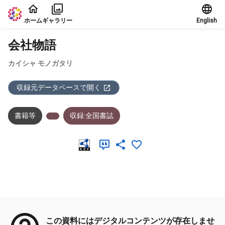
本文に飛ぶ
ホーム
ギャラリー
English
会社物語
カイシャ モノガタリ
収録元データベースで開く
書籍等
収録:全国書誌
メタデータ
この資料にはデジタルコンテンツが存在しませ