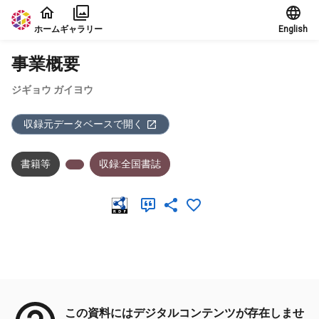
本文に飛ぶ
ホーム
ギャラリー
English
事業概要
ジギョウ ガイヨウ
収録元データベースで開く
書籍等
収録:全国書誌
メタデータ
この資料にはデジタルコンテンツが存在しませ