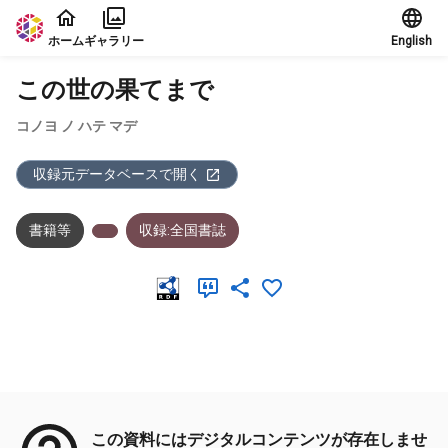
本文に飛ぶ
ホーム
ギャラリー
English
この世の果てまで
コノヨ ノ ハテ マデ
収録元データベースで開く
書籍等
収録:全国書誌
メタデータ
この資料にはデジタルコンテンツが存在しませ