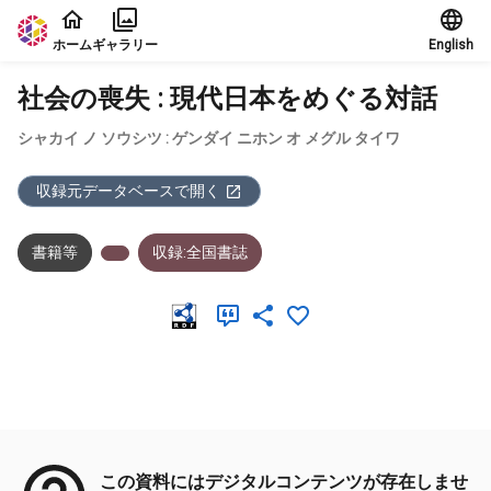
本文に飛ぶ
ホーム
ギャラリー
English
社会の喪失 : 現代日本をめぐる対話
シャカイ ノ ソウシツ : ゲンダイ ニホン オ メグル タイワ
収録元データベースで開く
書籍等
収録:全国書誌
メタデータ
この資料にはデジタルコンテンツが存在しませ