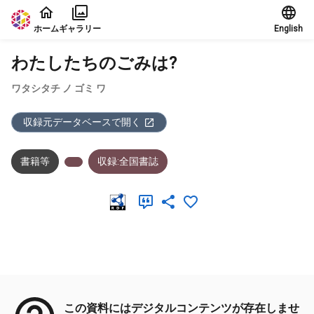
本文に飛ぶ
ホーム
ギャラリー
English
わたしたちのごみは?
ワタシタチ ノ ゴミ ワ
収録元データベースで開く
書籍等
収録:全国書誌
メタデータ
この資料にはデジタルコンテンツが存在しませ