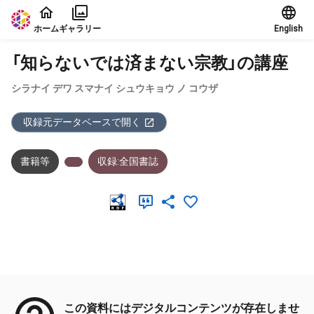
本文に飛ぶ
ホーム
ギャラリー
English
「知らないでは済まない宗教」の講座
シラナイ デワ スマナイ シュウキョウ ノ コウザ
収録元データベースで開く
書籍等
収録:全国書誌
メタデータ
この資料にはデジタルコンテンツが存在しませ