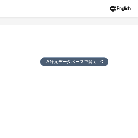
English
収録元データベースで開く