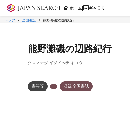
本文に飛ぶ
ホーム
ギャラリー
トップ
全国書誌
熊野灘磯の辺路紀行
熊野灘磯の辺路紀行
クマノナダ イソノヘチ キコウ
書籍等
収録:全国書誌