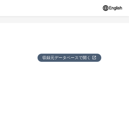
English
収録元データベースで開く