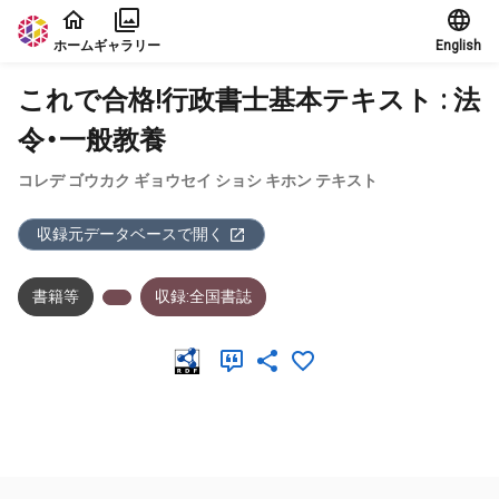
本文に飛ぶ
ホーム
ギャラリー
English
これで合格!行政書士基本テキスト : 法
令・一般教養
コレデ ゴウカク ギョウセイ ショシ キホン テキスト
収録元データベースで開く
書籍等
収録:全国書誌
メタデータ