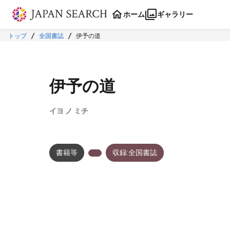
本文に飛ぶ
ホーム
ギャラリー
トップ
全国書誌
伊予の道
伊予の道
イヨ ノ ミチ
書籍等
収録:全国書誌