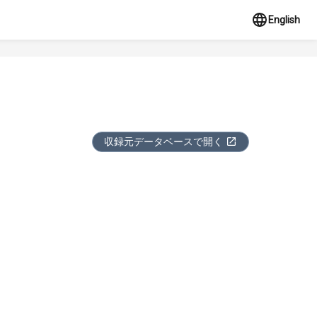
English
収録元データベースで開く